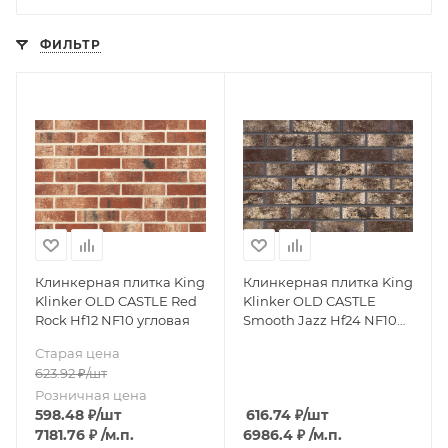
ФИЛЬТР
Клинкерная плитка King
Клинкерная плитка King
Klinker OLD CASTLE Red
Klinker OLD CASTLE
Rock Hf12 NF10 угловая
Smooth Jazz Hf24 NF10
угловая
Старая цена
623.92
₽
/шт
Розничная цена
598.48
₽
/шт
616.74
₽
/шт
7181.76
₽
/м.п.
6986.4
₽
/м.п.