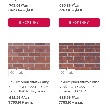
NF14 угловая
угловая
743.61
₽
/шт
685.29
₽
/шт
8423.64
₽
/м.п.
7763.16
₽
/м.п.
В КОРЗИНУ
В КОРЗИНУ
Клинкерная плитка King
Клинкерная плитка King
Klinker OLD CASTLE Clay
Klinker OLD CASTLE Red
Land Hf40 NF14 угловая
Square Hf39 NF14
угловая
685.29
₽
/шт
685.29
₽
/шт
7763.16
₽
/м.п.
7763.16
₽
/м.п.