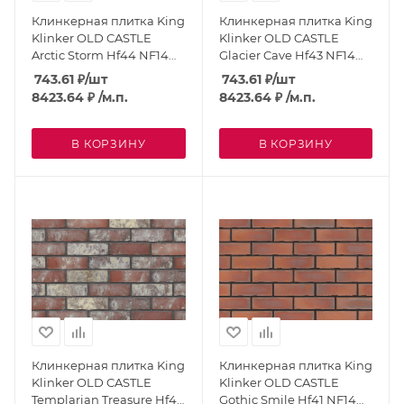
Клинкерная плитка King
Клинкерная плитка King
Klinker OLD CASTLE
Klinker OLD CASTLE
Arctic Storm Hf44 NF14
Glacier Cave Hf43 NF14
угловая
угловая
743.61
₽
/шт
743.61
₽
/шт
8423.64
₽
/м.п.
8423.64
₽
/м.п.
В КОРЗИНУ
В КОРЗИНУ
Клинкерная плитка King
Клинкерная плитка King
Klinker OLD CASTLE
Klinker OLD CASTLE
Templarian Treasure Hf42
Gothic Smile Hf41 NF14