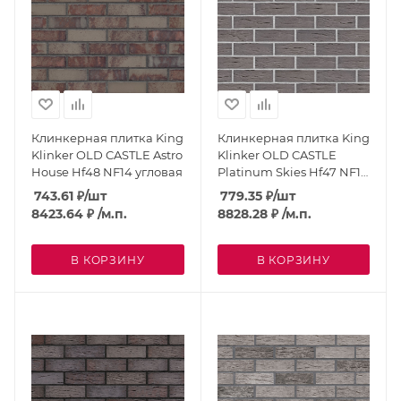
Клинкерная плитка King
Клинкерная плитка King
Klinker OLD CASTLE Astro
Klinker OLD CASTLE
House Hf48 NF14 угловая
Platinum Skies Hf47 NF14
угловая
743.61
₽
/шт
779.35
₽
/шт
8423.64
₽
/м.п.
8828.28
₽
/м.п.
В КОРЗИНУ
В КОРЗИНУ