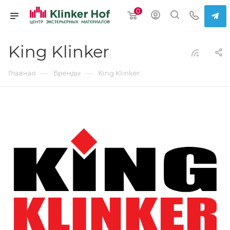
0
King Klinker
—
—
Главная
Бренды
King Klinker