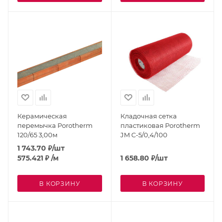
Керамическая
Кладочная сетка
перемычка Porotherm
пластиковая Porotherm
120/65 3,00м
JM C-5/0,4/100
1 743.70
₽
/шт
575.421
₽
/м
1 658.80
₽
/шт
В КОРЗИНУ
В КОРЗИНУ