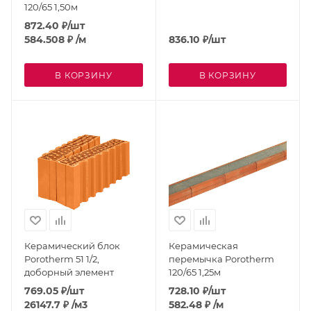
120/65 1,50м
872.40
₽
/шт
584.508
₽
/м
836.10
₽
/шт
В КОРЗИНУ
В КОРЗИНУ
Керамический блок
Керамическая
Porotherm 51 1/2,
перемычка Porotherm
доборный элемент
120/65 1,25м
769.05
₽
/шт
728.10
₽
/шт
26147.7
₽
/м3
582.48
₽
/м