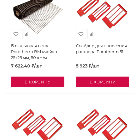
Базальтовая сетка
Слайдер для нанесения
Porotherm BM ячейка
раствора Porotherm 51
25х25 мм, 50 кН/м
7 622.40
₽
/шт
5 923
₽
/шт
В КОРЗИНУ
В КОРЗИНУ