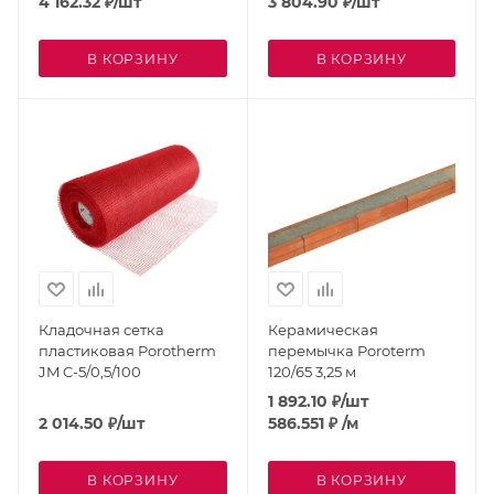
4 162.32
₽
/шт
3 804.90
₽
/шт
В КОРЗИНУ
В КОРЗИНУ
Кладочная сетка
Керамическая
пластиковая Porotherm
перемычка Poroterm
JM C-5/0,5/100
120/65 3,25 м
1 892.10
₽
/шт
2 014.50
₽
/шт
586.551
₽
/м
В КОРЗИНУ
В КОРЗИНУ