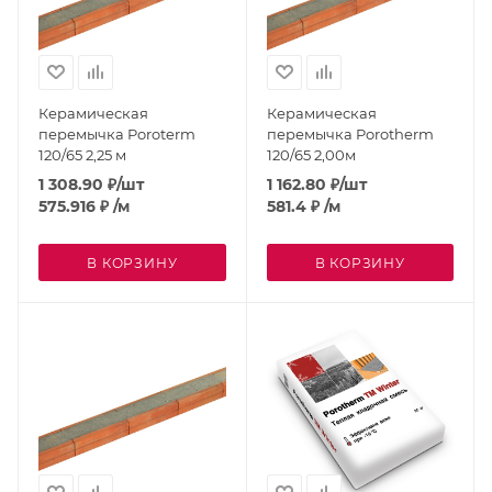
Керамическая
Керамическая
перемычка Poroterm
перемычка Porotherm
120/65 2,25 м
120/65 2,00м
1 308.90
₽
/шт
1 162.80
₽
/шт
575.916
₽
/м
581.4
₽
/м
В КОРЗИНУ
В КОРЗИНУ