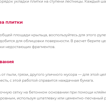
рядок укладки плитки на ступени лестницы. Каждый ша
ва плитк
и
общей площади крыльца, воспользуйтесь для этого руле
обится для облицовки поверхности. В расчет берите цел
ки недостающих фрагментов.
ования
 от пыли, грязи, другого уличного мусора — для этой це
есть, с этой работой справится наждачная бумага.
очную сетку на бетонном основании при помощи кляйме
 ровным, используя шпатлевку или цементно-песчаный ра