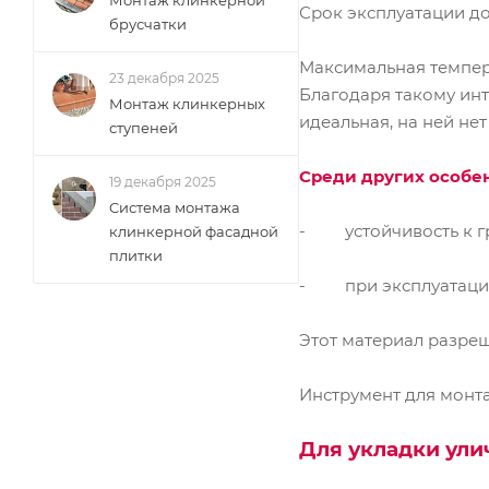
Монтаж клинкерной
Срок эксплуатации дос
брусчатки
Максимальная темпера
23 декабря 2025
Благодаря такому инт
Монтаж клинкерных
идеальная, на ней нет
ступеней
Среди других особе
19 декабря 2025
Cистема монтажа
- устойчивость к гр
клинкерной фасадной
плитки
- при эксплуатации н
Этот материал разреш
Инструмент для монт
Для укладки ули