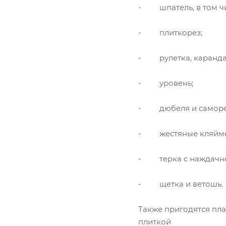
- шпатель, в том чи
- плиткорез;
- рулетка, каранда
- уровень;
- дюбеля и саморе
- жестяные кляйм
- терка с наждачно
- щетка и ветошь.
Также пригодятся пл
плиткой