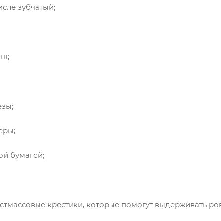
сле зубчатый;
ш;
зы;
еры;
й бумагой;
астмассовые крестики, которые помогут выдерживать р