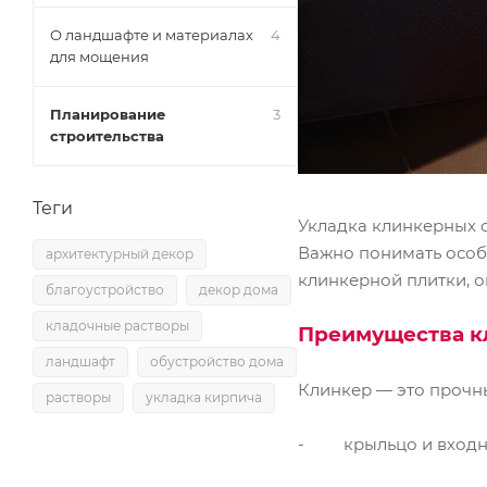
О ландшафте и материалах
4
для мощения
Планирование
3
строительства
Теги
Укладка клинкерных с
Важно понимать особе
архитектурный декор
клинкерной плитки, 
благоустройство
декор дома
кладочные растворы
Преимущества к
ландшафт
обустройство дома
Клинкер — это прочн
растворы
укладка кирпича
- крыльцо и входну