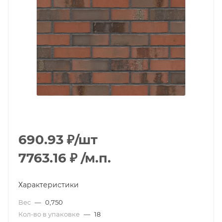
690.93
₽
/шт
7763.16
₽
/м.п.
Характеристики
Вес
—
0,750
Кол-во в упаковке
—
18