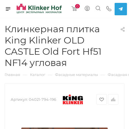
0
Клинкерная плитка
King Klinker OLD
CASTLE Old Fort Hf51
NF14 угловая
—
—
—
Главная
Каталог
Фасадные материалы
Фасадная 
Артикул:
04021-794-196