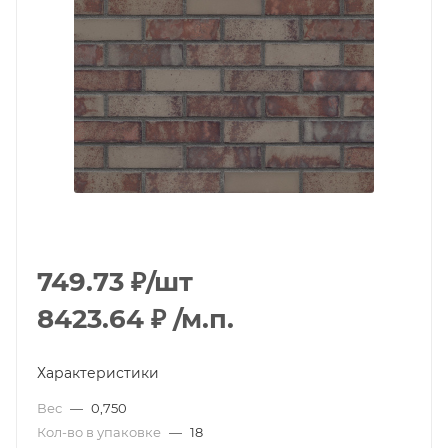
749.73
₽
/шт
8423.64
₽
/м.п.
Характеристики
Вес
—
0,750
Кол-во в упаковке
—
18