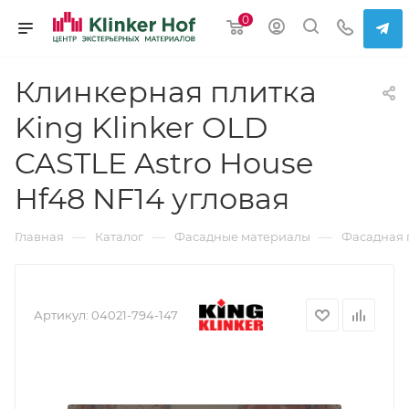
0
Клинкерная плитка
King Klinker OLD
CASTLE Astro House
Hf48 NF14 угловая
—
—
—
Главная
Каталог
Фасадные материалы
Фасадная 
Артикул:
04021-794-147