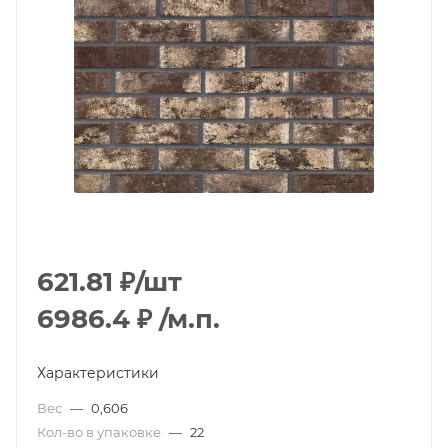
621.81
₽
/шт
6986.4
₽
/м.п.
Характеристики
Вес
—
0,606
Кол-во в упаковке
—
22