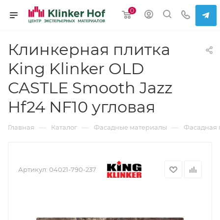
0
Клинкерная плитка
King Klinker OLD
CASTLE Smooth Jazz
Hf24 NF10 угловая
—
—
—
Главная
Каталог
Фасадные материалы
Фасадная 
Артикул:
04021-790-237