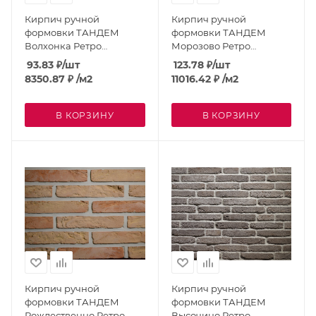
Кирпич ручной
Кирпич ручной
формовки ТАНДЕМ
формовки ТАНДЕМ
Волхонка Ретро
Морозово Ретро
MW077G; MW
MW124G; MW
93.83
₽
/шт
123.78
₽
/шт
8350.87
₽
/м2
11016.42
₽
/м2
В КОРЗИНУ
В КОРЗИНУ
Кирпич ручной
Кирпич ручной
формовки ТАНДЕМ
формовки ТАНДЕМ
Рождественно Ретро
Высочино Ретро