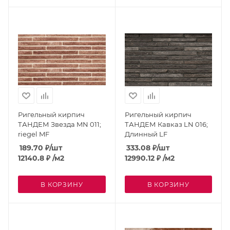
Ригельный кирпич
Ригельный кирпич
ТАНДЕМ Звезда MN 011;
ТАНДЕМ Кавказ LN 016;
riegel MF
Длинный LF
189.70
₽
/шт
333.08
₽
/шт
12140.8
₽
/м2
12990.12
₽
/м2
В КОРЗИНУ
В КОРЗИНУ