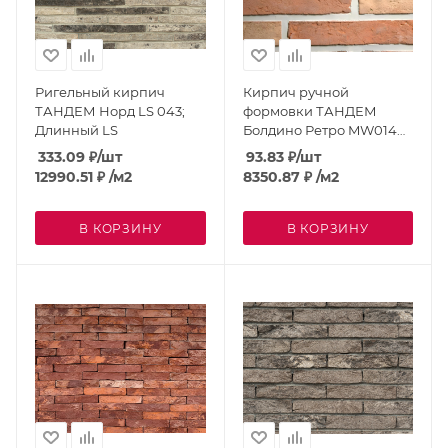
Ригельный кирпич
Кирпич ручной
ТАНДЕМ Норд LS 043;
формовки ТАНДЕМ
Длинный LS
Болдино Ретро MW014G;
MW
333.09
₽
/шт
93.83
₽
/шт
12990.51
₽
/м2
8350.87
₽
/м2
В КОРЗИНУ
В КОРЗИНУ