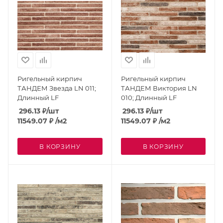
Ригельный кирпич
Ригельный кирпич
ТАНДЕМ Звезда LN 011;
ТАНДЕМ Виктория LN
Длинный LF
010; Длинный LF
296.13
₽
/шт
296.13
₽
/шт
11549.07
₽
/м2
11549.07
₽
/м2
В КОРЗИНУ
В КОРЗИНУ