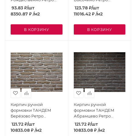
MW010G; MW
MW165G; MW
93.83
₽
/шт
123.78
₽
/шт
8350.87
₽
/м2
11016.42
₽
/м2
В КОРЗИНУ
В КОРЗИНУ
Кирпич ручной
Кирпич ручной
формовки ТАНДЕМ
формовки ТАНДЕМ
Берёзово Ретро
Абрамцево Ретро
MW154G; MW
MW004G; MW
121.72
₽
/шт
121.72
₽
/шт
10833.08
₽
/м2
10833.08
₽
/м2