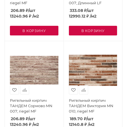
riegel MF
007; Длинный LF
206.89
₽
/шт
333.08
₽
/шт
13240.96
₽
/м2
12990.12
₽
/м2
В КОРЗИНУ
В КОРЗИНУ
Ригельный кирпич
Ригельный кирпич
ТАНДЕМ Сормово MN
ТАНДЕМ Виктория MN
007; riegel MF
010; riegel MF
206.89
₽
/шт
189.70
₽
/шт
13240.96
₽
/м2
12140.8
₽
/м2