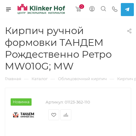
0
Кирпич ручной
формовки ТАНДЕМ
Рождественно Ретро
MW010G; MW
—
—
—
Главная
Каталог
Облицовочный кирпич
Кирпич 
Новинка
Артикул:
01123-362-110