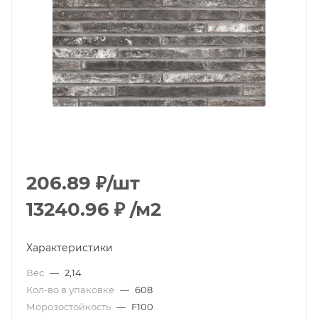
206.89
₽
/шт
13240.96
₽
/м2
Характеристики
Вес
—
2,14
Кол-во в упаковке
—
608
Морозостойкость
—
F100