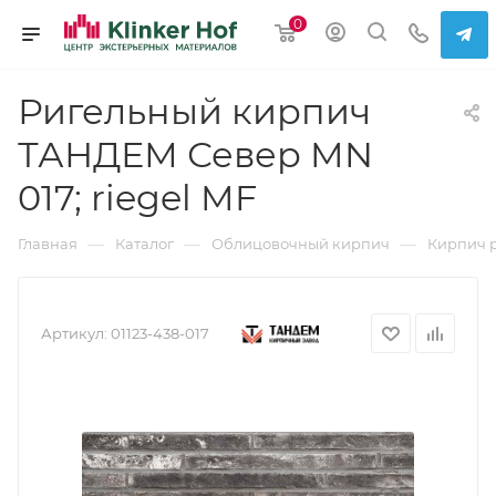
0
Ригельный кирпич
ТАНДЕМ Север MN
017; riegel MF
—
—
—
Главная
Каталог
Облицовочный кирпич
Кирпич 
Артикул:
01123-438-017