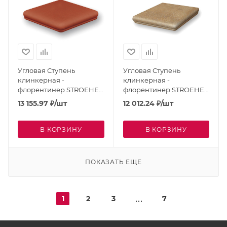
Угловая Ступень
Угловая Ступень
клинкерная -
клинкерная -
флорентинер STROEHER
флорентинер STROEHER
Keraplatte Terra
Keraplatte Roccia Sandos
13 155.97
₽
/шт
12 012.24
₽
/шт
Patrizierrot 9331-215
9331-835
В КОРЗИНУ
В КОРЗИНУ
ПОКАЗАТЬ ЕЩЕ
1
2
3
7