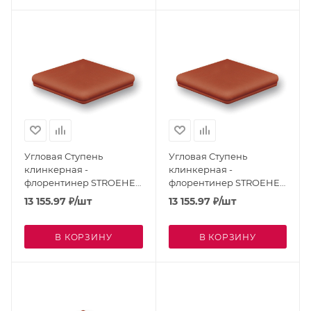
Угловая Ступень
Угловая Ступень
клинкерная -
клинкерная -
флорентинер STROEHER
флорентинер STROEHER
Keraplatte Terra
Keraplatte Terra
13 155.97
₽
/шт
13 155.97
₽
/шт
Patrizierrot Ofenbunt
Weizengelb 9331-307
9331-316
В КОРЗИНУ
В КОРЗИНУ