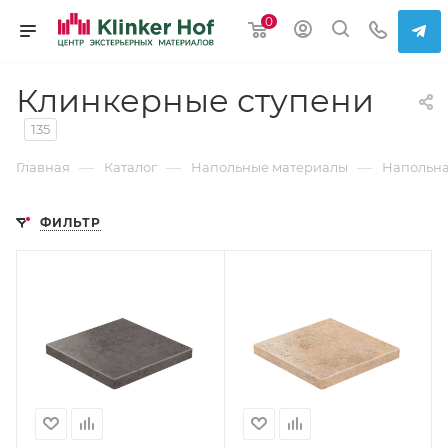
0
Клинкерные ступени
135
—
—
—
Главная
Каталог
Напольные материалы
Напольна
ФИЛЬТР