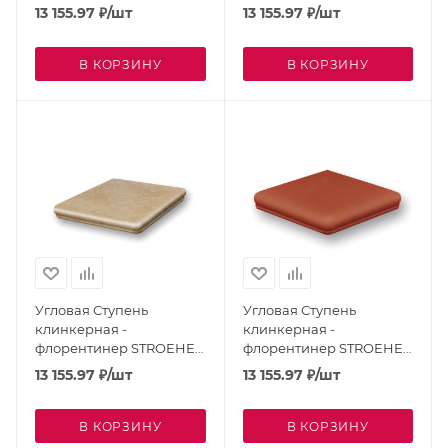
Keraplatte Aera Baccar
Keraplatte Aera Crio 9331-
13 155.97
₽
/шт
13 155.97
₽
/шт
9331-720
710
В КОРЗИНУ
В КОРЗИНУ
Угловая Ступень
Угловая Ступень
клинкерная -
клинкерная -
флорентинер STROEHER
флорентинер STROEHER
Keraplatte Aera Pinar
Keraplatte Asar Maro
13 155.97
₽
/шт
13 155.97
₽
/шт
9331-727
9331-640
В КОРЗИНУ
В КОРЗИНУ