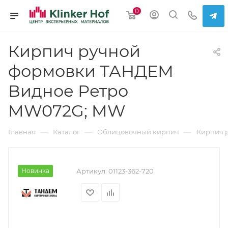
0
Кирпич ручной
формовки ТАНДЕМ
Видное Ретро
MW072G; MW
—
—
—
Главная
Каталог
Облицовочный кирпич
Кирпич 
Новинка
Артикул:
01123-362-720