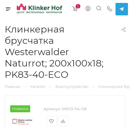
0
Клинкерная
брусчатка
Westerwalder
Naturrot; 200x100x18;
PK83-40-ECO
—
—
—
Главная
Каталог
Благоустройство
Клинкерная бр
Новинка
Артикул:
09103-114-118