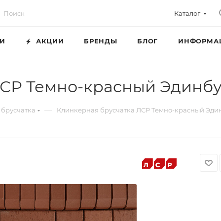
Каталог
ГИ
АКЦИИ
БРЕНДЫ
БЛОГ
ИНФОРМА
ЛСР Темно-красный Эдинб
—
 брусчатка
Клинкерная брусчатка ЛСР Темно-красный Эди