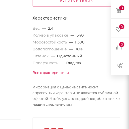
КУПИТЬ В 1 КЛИК
0
Характеристики
0
Вес
—
2,4
Кол-во в упаковке
—
540
Морозостойкость
—
F300
0
Водопоглощение
—
<6%
Оттенок
—
Однотонный
Поверхность
—
Гладкая
Все характеристики
Информация о ценах на сайте носит
справочный характер и не является публичной
офертой. Чтобы узнать подробнее, обратитесь к
нашим специалистам.