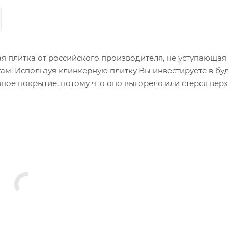
я плитка от российского производителя, не уступающая
м. Используя клинкерную плитку Вы инвестируете в бу
рное покрытие, потому что оно выгорело или стерся вер
лит. Клинкер на тротуаре - это по-настоящему красиво 