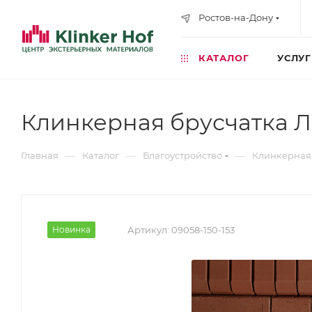
Ростов-на-Дону
КАТАЛОГ
УСЛУ
Клинкерная брусчатка 
—
—
—
Главная
Каталог
Благоустройство
Клинкерная
Новинка
Артикул:
09058-150-153