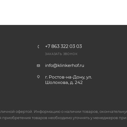
+7 863 322 03 03
ЗАКАЗАТЬ ЗВОНОК
info@klinkerhof.ru
г. Ростов-на-Дону, ул.
Шолохова, д. 242
личной офертой. Информацию о наличии товаров, окончательную 
я приобретения товаров необходимо уточнять у менеджеров при 