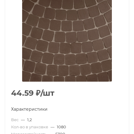
44.59
₽
/шт
Характеристики
Вес
—
1,2
Кол-во в упаковке
—
1080