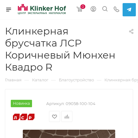
0
Клинкерная
брусчатка ЛСР
Коричневый Мюнхен
Квадро R
—
—
—
Главная
Каталог
Благоустройство
Клинкерная бр
Новинка
Артикул:
09058-100-104