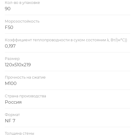
Кол-во в упаковке
90
Морозостойкость
F50
Коэффициент теплопроводности в сухом состоянии λ, Вт/(м*С))
0,197
Размер
120x510x219
Прочность на сжатие
M100
Страна производства
Россия
Формат
NF 7
Толщина стены