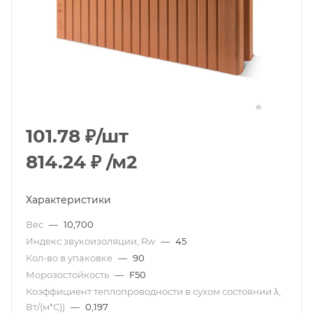
101.78
₽
/шт
814.24
₽
/м2
Характеристики
Вес
—
10,700
Индекс звукоизоляции, Rw
—
45
Кол-во в упаковке
—
90
Морозостойкость
—
F50
Коэффициент теплопроводности в сухом состоянии λ,
Вт/(м*С))
—
0,197