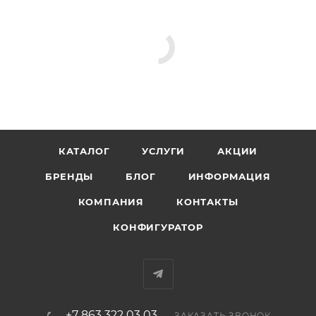
работу с материалом, позволяет сократить
материальные и временные затраты на создание
конструкции. Не подвержена коррозии, химически
стойкая, не образует «ежи», простая и безопасная в
применении. Применяется с кладочными и
монтажными растворами, штукатурками и
шпаклевками, смесями для устройства пола. Для
внутреннего и наружного применения.
КАТАЛОГ
УСЛУГИ
АКЦИИ
БРЕНДЫ
БЛОГ
ИНФОРМАЦИЯ
КОМПАНИЯ
КОНТАКТЫ
КОНФИГУРАТОР
+7 863 322 03 03
ЗАКАЗАТЬ ЗВОНОК