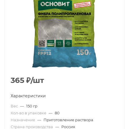
365
₽
/шт
Характеристики
Вес
—
150 гр
Кол-во в упаковке
—
80
Назначение
—
Приготовление раствора
Страна производства
—
Россия