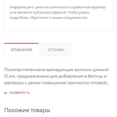
Информация о ценах на сайте носит справочный характер
и не является публичной офертой. Чтобы узнать
подробнее, обратитесь к нашим специалистам.
ОПИСАНИЕ
ОТЗЫВЫ
Полипропиленовое армирующее волокно длиной
12 мм, предназначено для добавления в бетоны и
растворы с целью повышения прочности готовой
конструкции, предотвращения усадки, повышения
истираемости, морозостойкости, огнестойкости,
ударопрочности и водостойкости готовой
конструкции. Позволяет снизить или упростить
Похожие товары
металлическое армирование смеси, упрощает