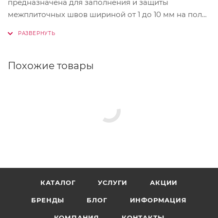
предназначена для заполнения и защиты
межплиточных швов шириной от 1 до 10 мм на полах
и стенах в жилых и общественных помещениях.
Применяется в системе «Теплый пол». Используется
в условиях периодического увлажнения: в душевых
и ванных комнатах, кухнях, бассейнах с малым
Похожие товары
водоизмещением, а также на террасах, балконах.
Для наружных и внутренних работ.
КАТАЛОГ
УСЛУГИ
АКЦИИ
БРЕНДЫ
БЛОГ
ИНФОРМАЦИЯ
КОМПАНИЯ
КОНТАКТЫ