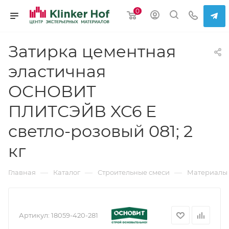
0
Затирка цементная
эластичная
ОСНОВИТ
ПЛИТСЭЙВ XC6 E
светло-розовый 081; 2
кг
—
—
—
Главная
Каталог
Строительные смеси
Материалы 
Артикул:
18059-420-281