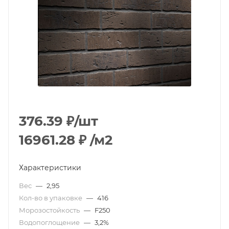
376.39
₽
/шт
16961.28
₽
/м2
Характеристики
Вес
—
2,95
Кол-во в упаковке
—
416
Морозостойкость
—
F250
Водопоглощение
—
3,2%