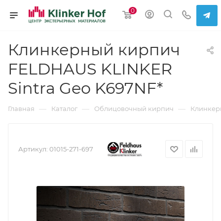
0
Клинкерный кирпич
FELDHAUS KLINKER
Sintra Geo K697NF*
—
—
—
Главная
Каталог
Облицовочный кирпич
Клинкер
Артикул:
01015-271-697