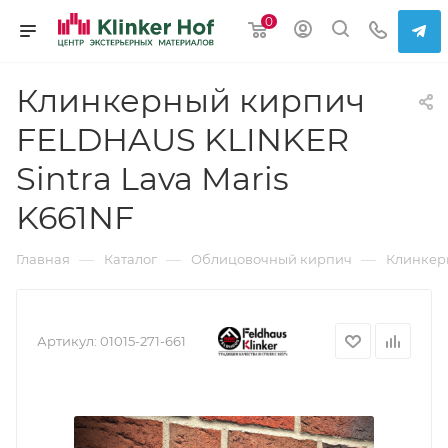
0
Клинкерный кирпич
FELDHAUS KLINKER
Sintra Lava Maris
K661NF
—
—
—
Главная
Каталог
Облицовочный кирпич
Клинкер
Артикул:
01015-271-661