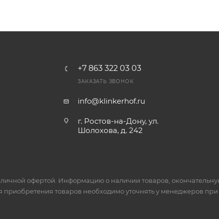
+7 863 322 03 03
ЗАКАЗАТЬ ЗВОНОК
info@klinkerhof.ru
г. Ростов-на-Дону, ул.
Шолохова, д. 242
личной офертой. Информацию о наличии товаров, окончательную 
я приобретения товаров необходимо уточнять у менеджеров при 