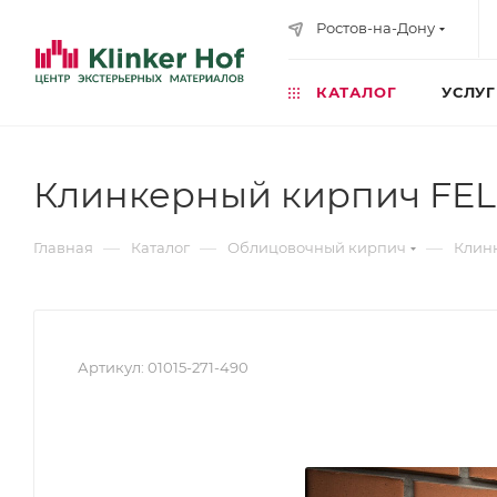
Ростов-на-Дону
КАТАЛОГ
УСЛУ
Клинкерный кирпич FELD
—
—
—
Главная
Каталог
Облицовочный кирпич
Клин
Артикул:
01015-271-490