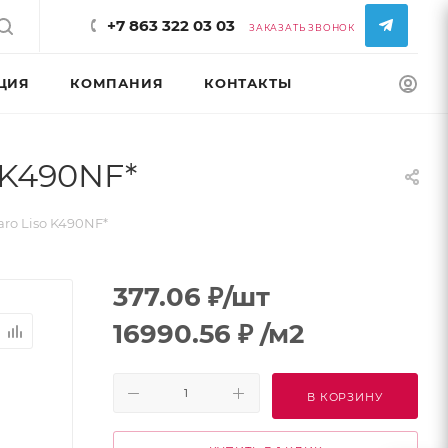
+7 863 322 03 03
ЗАКАЗАТЬ ЗВОНОК
ЦИЯ
КОМПАНИЯ
КОНТАКТЫ
КОНФИГУРАТ
 K490NF*
o Liso K490NF*
377.06
₽
/шт
16990.56
₽
/м2
В КОРЗИНУ