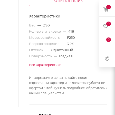
КУПИТЬ В 1 КЛИК
0
Характеристики
0
Вес
—
2,90
Кол-во в упаковке
—
416
Морозостойкость
—
F250
0
Водопоглощение
—
3,2%
Оттенок
—
Однотонный
Поверхность
—
Гладкая
Все характеристики
Информация о ценах на сайте носит
справочный характер и не является публичной
офертой. Чтобы узнать подробнее, обратитесь к
нашим специалистам.