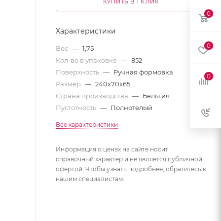
КУПИТЬ В 1 КЛИК
0
Характеристики
0
Вес
—
1,75
Кол-во в упаковке
—
852
Поверхность
—
Ручная формовка
0
Размер
—
240x70x65
Страна производства
—
Бельгия
Пустотность
—
Полнотелый
Все характеристики
Информация о ценах на сайте носит
справочный характер и не является публичной
офертой. Чтобы узнать подробнее, обратитесь к
нашим специалистам.