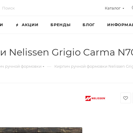
Каталог
ГИ
АКЦИИ
БРЕНДЫ
БЛОГ
ИНФОРМА
Nelissen Grigio Carma N70
—
ич ручной формовки
Кирпич ручной формовки Nelissen Grig