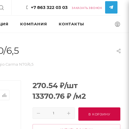
+7 863 322 03 03
ЗАКАЗАТЬ ЗВОНОК
ЦИЯ
КОМПАНИЯ
КОНТАКТЫ
КОНФИГУРАТ
/6,5
io Carma N70/6,5
270.54
₽
/шт
13370.76
₽
/м2
В КОРЗИНУ