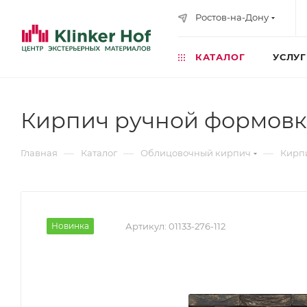
Ростов-на-Дону
КАТАЛОГ
УСЛУ
Кирпич ручной формовки 
—
—
—
Главная
Каталог
Облицовочный кирпич
Кирп
Новинка
Артикул:
01133-276-112