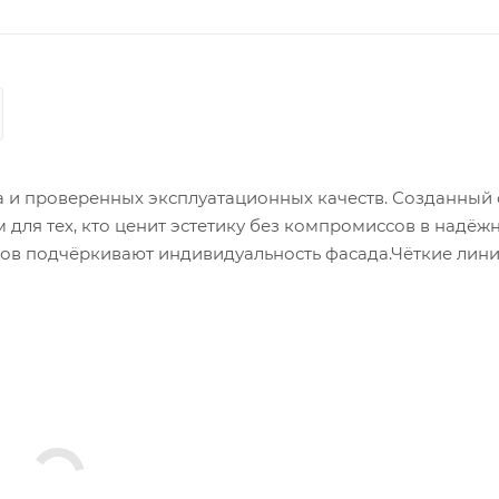
да и проверенных эксплуатационных качеств. Созданный 
для тех, кто ценит эстетику без компромиссов в надёжн
ков подчёркивают индивидуальность фасада.Чёткие лини
истый внешний вид.