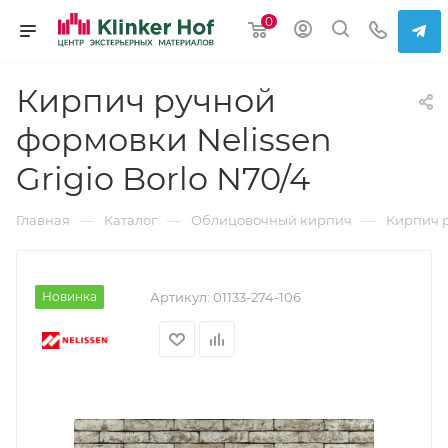
0
Кирпич ручной
формовки Nelissen
Grigio Borlo N70/4
—
—
—
Главная
Каталог
Облицовочный кирпич
Кирпич 
Новинка
Артикул:
01133-274-106