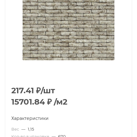
217.41
₽
/шт
15701.84
₽
/м2
Характеристики
Вес
—
1,15
Кол-во в упаковке
—
670