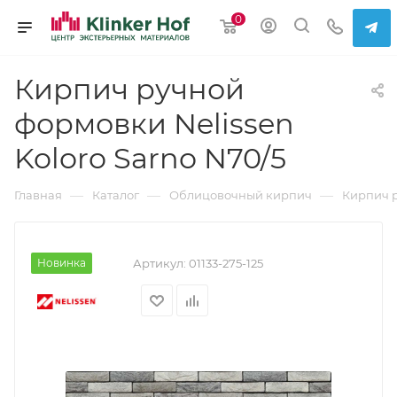
0
Кирпич ручной
формовки Nelissen
Koloro Sarno N70/5
—
—
—
Главная
Каталог
Облицовочный кирпич
Кирпич 
Новинка
Артикул:
01133-275-125