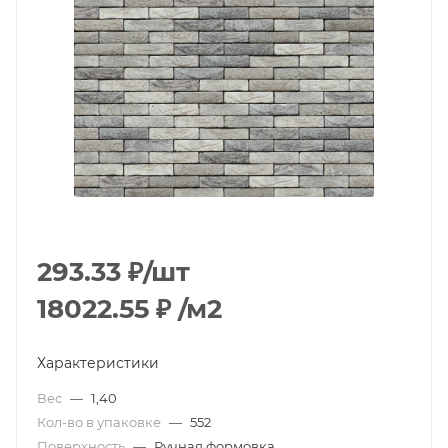
293.33
₽
/шт
18022.55
₽
/м2
Характеристики
Вес
—
1,40
Кол-во в упаковке
—
552
Поверхность
—
Ручная формовка