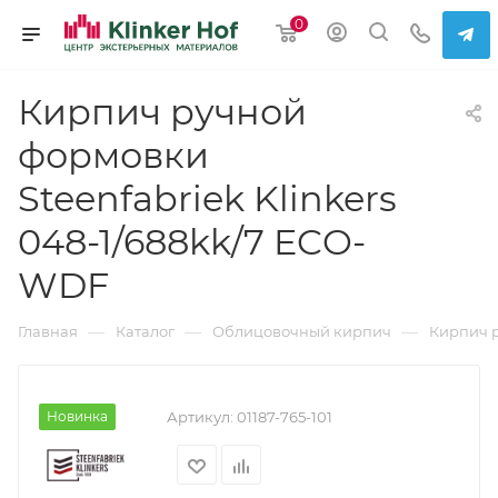
0
Кирпич ручной
формовки
Steenfabriek Klinkers
048-1/688kk/7 ECO-
WDF
—
—
—
Главная
Каталог
Облицовочный кирпич
Кирпич 
Новинка
Артикул:
01187-765-101