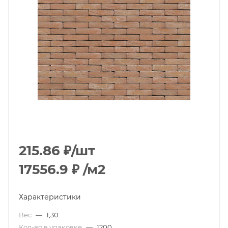
215.86
₽
/шт
17556.9
₽
/м2
Характеристики
Вес
—
1,30
Кол-во в упаковке
—
1200