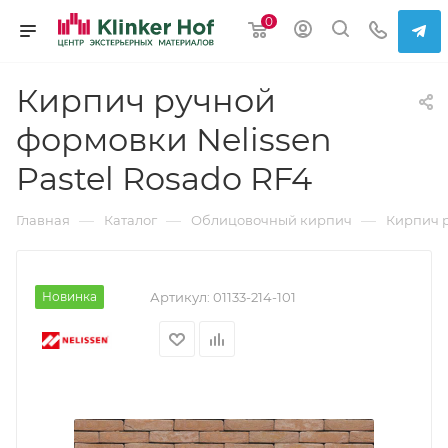
0
Кирпич ручной
формовки Nelissen
Pastel Rosado RF4
—
—
—
Главная
Каталог
Облицовочный кирпич
Кирпич 
Новинка
Артикул:
01133-214-101