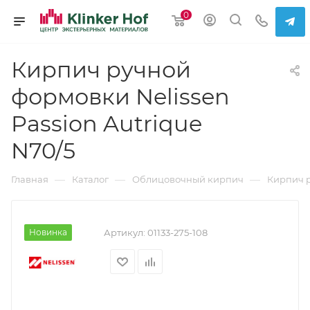
0
Кирпич ручной
формовки Nelissen
Passion Autrique
N70/5
—
—
—
Главная
Каталог
Облицовочный кирпич
Кирпич 
Новинка
Артикул:
01133-275-108