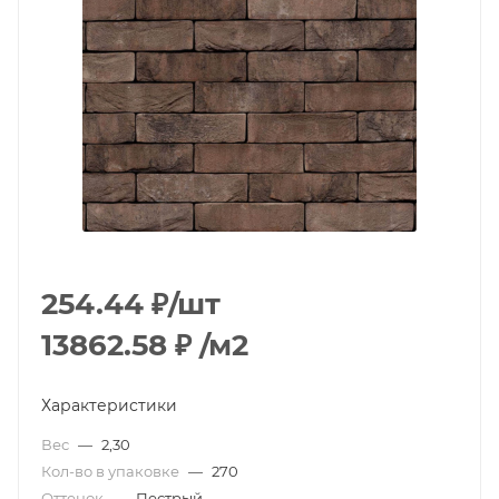
254.44
₽
/шт
13862.58
₽
/м2
Характеристики
Вес
—
2,30
Кол-во в упаковке
—
270
Оттенок
—
Пестрый