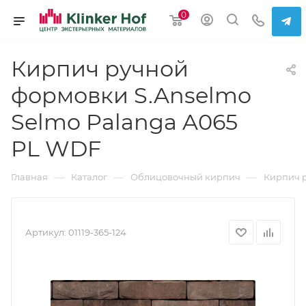
0
Кирпич ручной
формовки S.Anselmo
Selmo Palanga A065
PL WDF
—
—
—
Главная
Каталог
Облицовочный кирпич
Кирпич 
Артикул:
01119-365-124