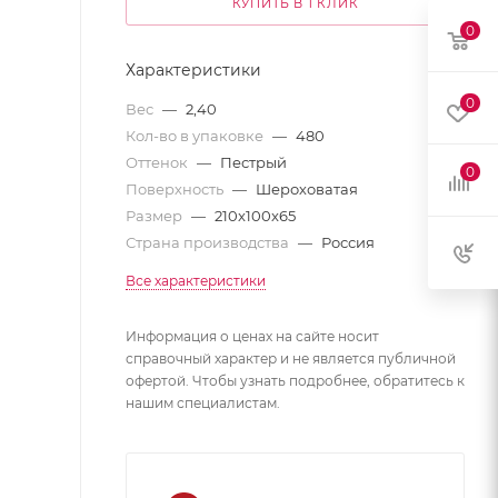
КУПИТЬ В 1 КЛИК
0
Характеристики
0
Вес
—
2,40
Кол-во в упаковке
—
480
Оттенок
—
Пестрый
0
Поверхность
—
Шероховатая
Размер
—
210x100x65
Страна производства
—
Россия
Все характеристики
Информация о ценах на сайте носит
справочный характер и не является публичной
офертой. Чтобы узнать подробнее, обратитесь к
нашим специалистам.