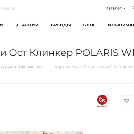
Каталог
ГИ
АКЦИИ
БРЕНДЫ
БЛОГ
ИНФОРМА
ки Ост Клинкер POLARIS 
—
ич ручной формовки
Кирпич ручной формовки Ост Клинк