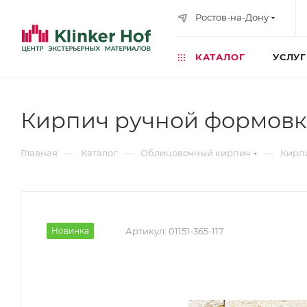
Ростов-на-Дону
КАТАЛОГ
УСЛУ
Кирпич ручной формов
—
—
—
Главная
Каталог
Облицовочный кирпич
Кирп
Новинка
Артикул:
01151-365-117