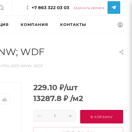
+7 863 322 03 03
ЗАКАЗАТЬ ЗВОНОК
ЦИЯ
КОМПАНИЯ
КОНТАКТЫ
КОНФИГУРАТ
WNW; WDF
ер POLARIS WNW; WDF
229.10
₽
/шт
13287.8
₽
/м2
В КОРЗИНУ