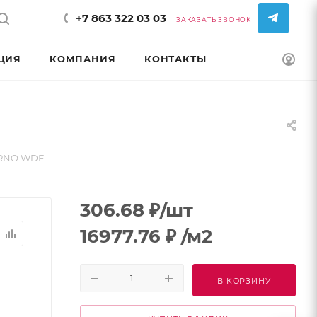
+7 863 322 03 03
ЗАКАЗАТЬ ЗВОНОК
ЦИЯ
КОМПАНИЯ
КОНТАКТЫ
КОНФИГУРАТ
ORNO WDF
306.68
₽
/шт
16977.76
₽
/м2
В КОРЗИНУ