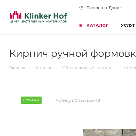
Ростов-на-Дону
КАТАЛОГ
УСЛУ
Кирпич ручной формовк
—
—
—
Главная
Каталог
Облицовочный кирпич
Кирп
Новинка
Артикул:
01133-365-118