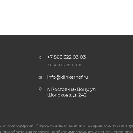
+7 863 322 03 03
ЗАКАЗАТЬ ЗВОНОК
info@klinkerhof.ru
г. Ростов-на-Дону, ул.
Шолохова, д. 242
личной офертой. Информацию о наличии товаров, окончательную 
я приобретения товаров необходимо уточнять у менеджеров при 