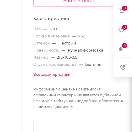
КУПИТЬ В 1 КЛИК
0
Характеристики
0
Вес
—
2,20
Кол-во в упаковке
—
730
Оттенок
—
Пестрый
0
Поверхность
—
Ручная формовка
Размер
—
215x105x65
Страна производства
—
Бельгия
Все характеристики
Информация о ценах на сайте носит
справочный характер и не является публичной
офертой. Чтобы узнать подробнее, обратитесь к
нашим специалистам.