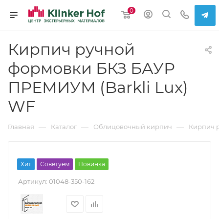
0
Кирпич ручной
формовки БКЗ БАУР
ПРЕМИУМ (Barkli Lux)
WF
—
—
—
Главная
Каталог
Облицовочный кирпич
Кирпич 
Хит
Советуем
Новинка
Артикул:
01048-350-162