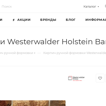
Каталог
ГИ
АКЦИИ
БРЕНДЫ
БЛОГ
ИНФОРМА
 Westerwalder Holstein B
—
ич ручной формовки
Кирпич ручной формовки Westerwalder