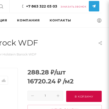
+7 863 322 03 03
ЗАКАЗАТЬ ЗВОНОК
ЦИЯ
КОМПАНИЯ
КОНТАКТЫ
КОНФИГУРАТ
arock WDF
 Holstein Barock WDF
288.28
₽
/шт
16720.24
₽
/м2
В КОРЗИНУ