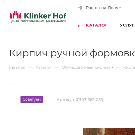
Ростов-на-Дону
КАТАЛОГ
УСЛУ
Кирпич ручной формовки
—
—
—
Главная
Каталог
Облицовочный кирпич
Кирп
Советуем
Артикул:
01103-365-035