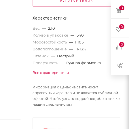
КУПИТЬ В 1 КЛИК
0
Характеристики
0
Вес
—
2,10
Кол-во в упаковке
—
540
Морозостойкость
—
F105
0
Водопоглощение
—
11-13%
Оттенок
—
Пестрый
Поверхность
—
Ручная формовка
Все характеристики
Информация о ценах на сайте носит
справочный характер и не является публичной
офертой. Чтобы узнать подробнее, обратитесь к
нашим специалистам.