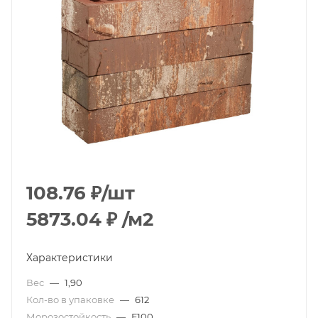
108.76
₽
/шт
5873.04
₽
/м2
Характеристики
Вес
—
1,90
Кол-во в упаковке
—
612
Морозостойкость
—
F100