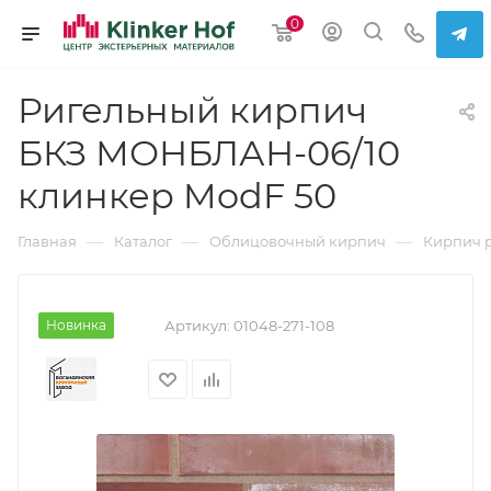
0
Ригельный кирпич
БКЗ МОНБЛАН-06/10
клинкер ModF 50
—
—
—
Главная
Каталог
Облицовочный кирпич
Кирпич 
Новинка
Артикул:
01048-271-108