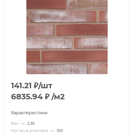
141.21
₽
/шт
6835.94
₽
/м2
Характеристики
Вес
—
2,35
Кол-во в упаковке
—
510