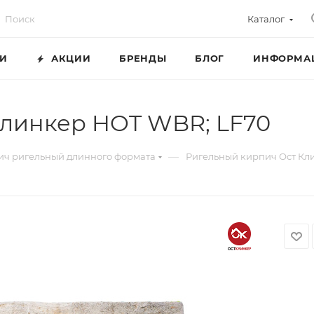
Каталог
ГИ
АКЦИИ
БРЕНДЫ
БЛОГ
ИНФОРМА
Клинкер HOT WBR; LF70
—
ич ригельный длинного формата
Ригельный кирпич Ост Кл