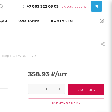
+7 863 322 03 03
ЗАКАЗАТЬ ЗВОНОК
ЦИЯ
КОМПАНИЯ
КОНТАКТЫ
КОНФИГУРАТ
инкер HOT WBR; LF70
358.93
₽
/шт
В КОРЗИНУ
КУПИТЬ В 1 КЛИК