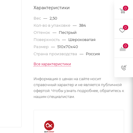
Характеристики
0
Вес
—
2,50
Кол-во в упаковке
—
384
0
Оттенок
—
Пестрый
Поверхность
—
Шероховатая
0
Размер
—
510x70x40
Страна производства
—
Россия
Все характеристики
Информация о ценах на сайте носит
справочный характер и не является публичной
офертой. Чтобы узнать подробнее, обратитесь к
нашим специалистам.