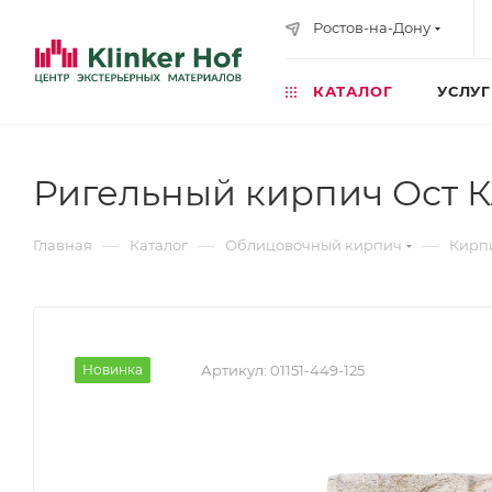
Ростов-на-Дону
КАТАЛОГ
УСЛУ
Ригельный кирпич Ост 
—
—
—
Главная
Каталог
Облицовочный кирпич
Кирп
Новинка
Артикул:
01151-449-125