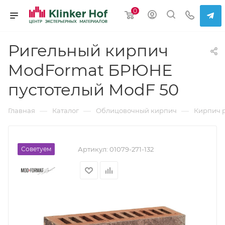
0
Ригельный кирпич
ModFormat БРЮНЕ
пустотелый ModF 50
—
—
—
Главная
Каталог
Облицовочный кирпич
Кирпич 
Советуем
Артикул:
01079-271-132