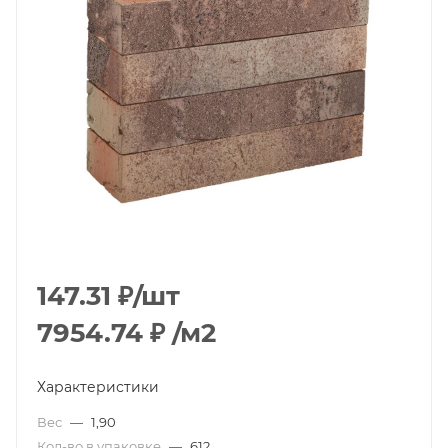
147.31
₽
/шт
7954.74
₽
/м2
Характеристики
Вес
—
1,90
Кол-во в упаковке
—
612