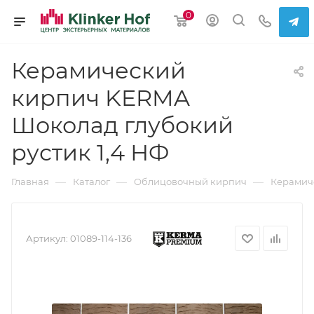
0
Керамический
кирпич KERMA
Шоколад глубокий
рустик 1,4 НФ
—
—
—
Главная
Каталог
Облицовочный кирпич
Керамич
Артикул:
01089-114-136