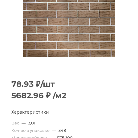
78.93
₽
/шт
5682.96
₽
/м2
Характеристики
Вес
—
3,01
Кол-во в упаковке
—
348
Морозостойкость
—
F75-100