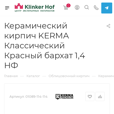
0
Керамический
кирпич KERMA
Классический
Красный бархат 1,4
НФ
—
—
—
Главная
Каталог
Облицовочный кирпич
Керамич
Артикул:
01089-114-114