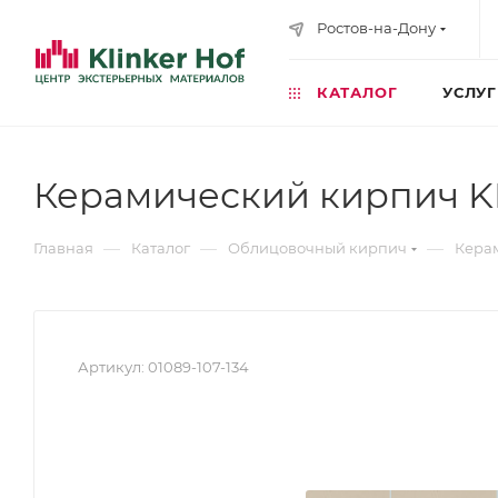
Ростов-на-Дону
КАТАЛОГ
УСЛУ
Керамический кирпич K
—
—
—
Главная
Каталог
Облицовочный кирпич
Кера
Артикул:
01089-107-134