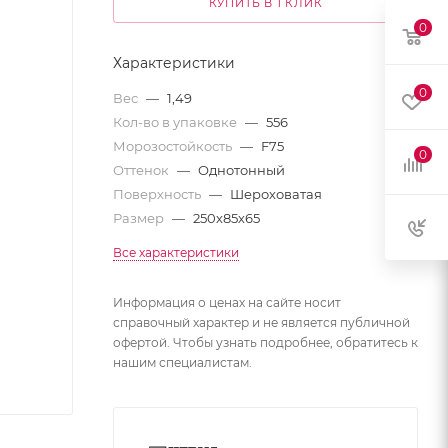
КУПИТЬ В 1 КЛИК
0
Характеристики
0
Вес
—
1,49
Кол-во в упаковке
—
556
Морозостойкость
—
F75
0
Оттенок
—
Однотонный
Поверхность
—
Шероховатая
Размер
—
250х85х65
Все характеристики
Информация о ценах на сайте носит
справочный характер и не является публичной
офертой. Чтобы узнать подробнее, обратитесь к
нашим специалистам.