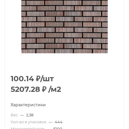
100.14
₽
/шт
5207.28
₽
/м2
Характеристики
Вес
—
2,38
Кол-во в упаковке
—
444
Морозостойкость
—
F100