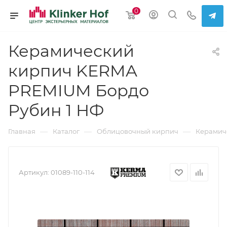
0
Керамический
кирпич KERMA
PREMIUM Бордо
Рубин 1 НФ
—
—
—
Главная
Каталог
Облицовочный кирпич
Керамич
Артикул:
01089-110-114