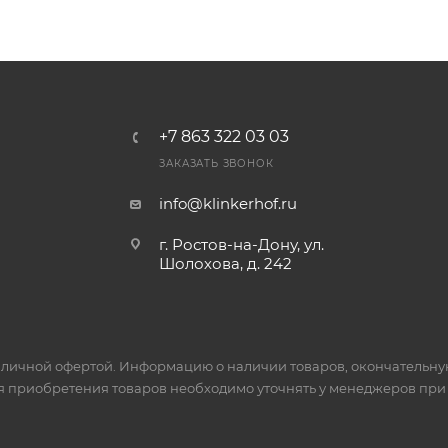
+7 863 322 03 03
ЗАКАЗАТЬ ЗВОНОК
info@klinkerhof.ru
г. Ростов-на-Дону, ул.
Шолохова, д. 242
личной офертой. Информацию о наличии товаров, окончательную 
я приобретения товаров необходимо уточнять у менеджеров при 