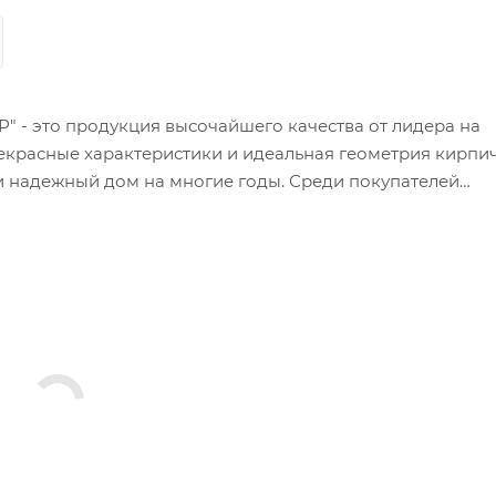
 - это продукция высочайшего качества от лидера на
екрасные характеристики и идеальная геометрия кирпи
и надежный дом на многие годы. Среди покупателей
ндивидуальных домов, но и крупные застройщики мног
етворить любые требования к качеству продукции. Ярк
 - Ж/К «ЗИЛАРТ» в Москве, состоящий из нескольких д
а Юге России – это 24-х этажный жилой дом в г. Росто
пекта, где керамический кирпич ЛСР, прекрасно уживае