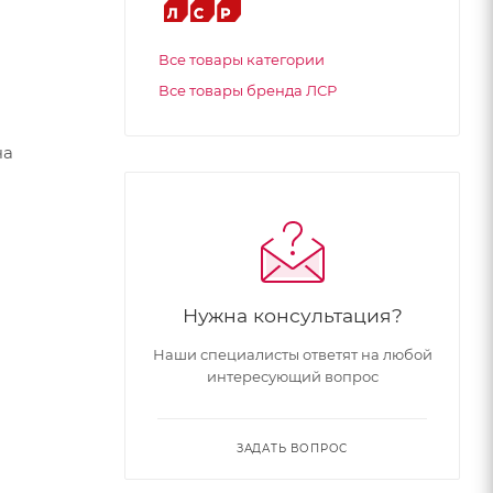
Все товары категории
Все товары бренда ЛСР
ча
оэтажных
ий
омов,
в-на-
Нужна консультация?
тся на
Наши специалисты ответят на любой
интересующий вопрос
ЗАДАТЬ ВОПРОС