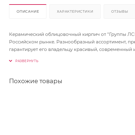
ОПИСАНИЕ
ХАРАКТЕРИСТИКИ
ОТЗЫВЫ
Керамический облицовочный кирпич от "Группы ЛСР"
Российском рынке. Разнообразный ассортимент, пр
гарантирует его владельцу красивый, современный 
керамического кирпича ЛСР не только владельцы и
жилых комплексов, ведь кирпич ЛСР способен удовл
пример применения кирпича данного производителя
спроектированных ведущими архитектурными бюро. Н
Похожие товары
Дону по улице Максима Горького и Кировского прос
одном фасаде с немецким клинкерным кирпичом.