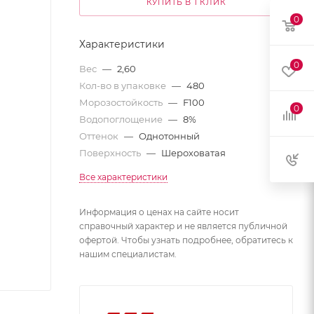
КУПИТЬ В 1 КЛИК
0
Характеристики
0
Вес
—
2,60
Кол-во в упаковке
—
480
Морозостойкость
—
F100
0
Водопоглощение
—
8%
Оттенок
—
Однотонный
Поверхность
—
Шероховатая
Все характеристики
Информация о ценах на сайте носит
справочный характер и не является публичной
офертой. Чтобы узнать подробнее, обратитесь к
нашим специалистам.