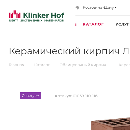
Ростов-на-Дону
КАТАЛОГ
УСЛУ
Керамический кирпич Л
—
—
—
Главная
Каталог
Облицовочный кирпич
Кера
Советуем
Артикул:
01058-110-116