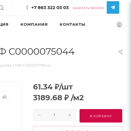
+7 863 322 03 03
ЗАКАЗАТЬ ЗВОНОК
ЦИЯ
КОМПАНИЯ
КОНТАКТЫ
КОНФИГУРАТ
НФ С0000075044
устик 1 НФ С0000075044
61.34
₽
/шт
3189.68
₽
/м2
В КОРЗИНУ