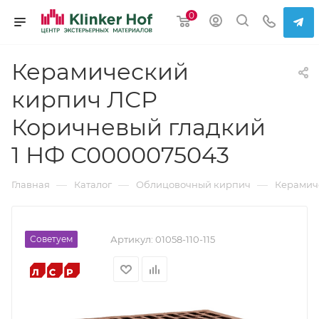
0
Керамический
кирпич ЛСР
Коричневый гладкий
1 НФ С0000075043
—
—
—
Главная
Каталог
Облицовочный кирпич
Керамич
Советуем
Артикул:
01058-110-115