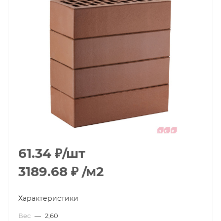
61.34
₽
/шт
3189.68
₽
/м2
Характеристики
Вес
—
2,60