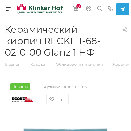
0
Керамический
кирпич RECKE 1-68-
02-0-00 Glanz 1 НФ
—
—
—
Главная
Каталог
Облицовочный кирпич
Керамич
Новинка
Артикул:
01083-110-137