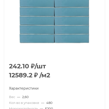
242.10
₽
/шт
12589.2
₽
/м2
Характеристики
Вес
—
2,60
Кол-во в упаковке
—
480
Морозостойкость
—
F200