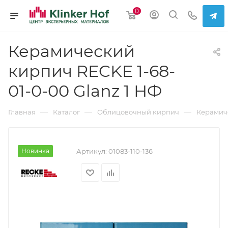
0
Керамический
кирпич RECKE 1-68-
01-0-00 Glanz 1 НФ
—
—
—
Главная
Каталог
Облицовочный кирпич
Керамич
Новинка
Артикул:
01083-110-136