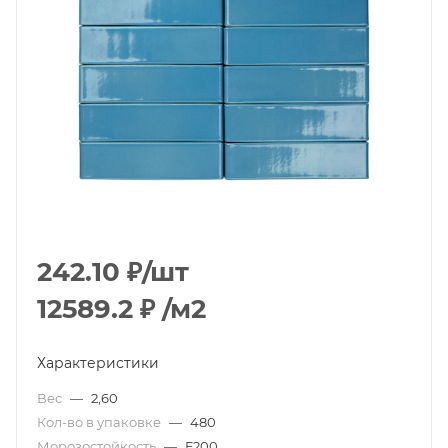
242.10
₽
/шт
12589.2
₽
/м2
Характеристики
Вес
—
2,60
Кол-во в упаковке
—
480
Морозостойкость
—
F200