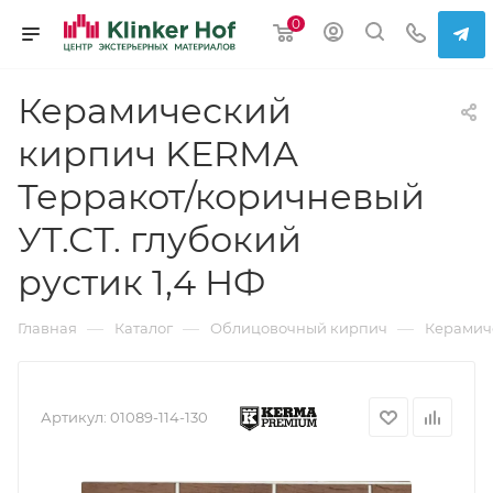
0
Керамический
кирпич KERMA
Терракот/коричневый
УТ.СТ. глубокий
рустик 1,4 НФ
—
—
—
Главная
Каталог
Облицовочный кирпич
Керамич
Артикул:
01089-114-130