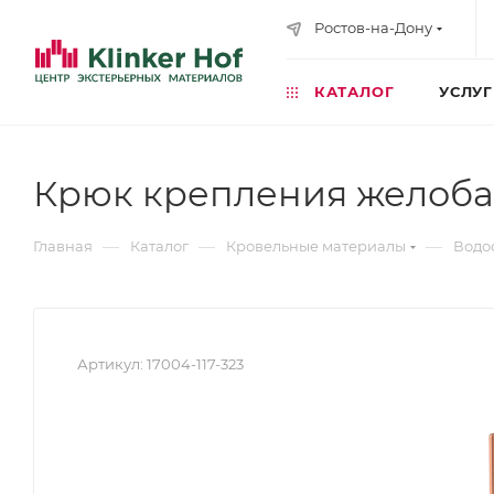
Ростов-на-Дону
КАТАЛОГ
УСЛУ
Крюк крепления желоба
—
—
—
Главная
Каталог
Кровельные материалы
Водо
Артикул:
17004-117-323