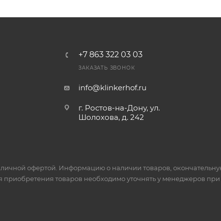
+7 863 322 03 03
ЗАКАЗАТЬ ЗВОНОК
info@klinkerhof.ru
г. Ростов-на-Дону, ул.
Шолохова, д. 242
личной офертой. Информацию о наличии товаров, окончательную 
я приобретения товаров необходимо уточнять у менеджеров при 