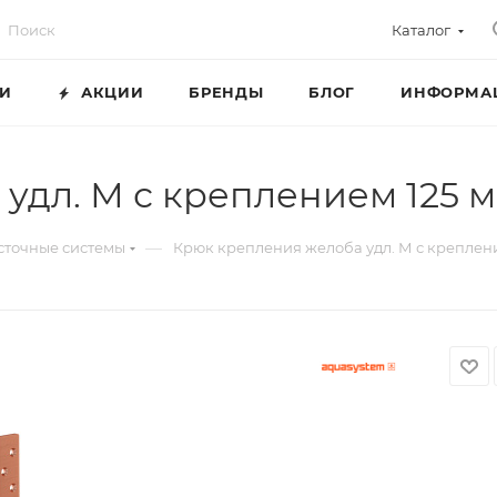
Каталог
ГИ
АКЦИИ
БРЕНДЫ
БЛОГ
ИНФОРМА
 удл. М с креплением 125
—
сточные системы
Крюк крепления желоба удл. М с креплен