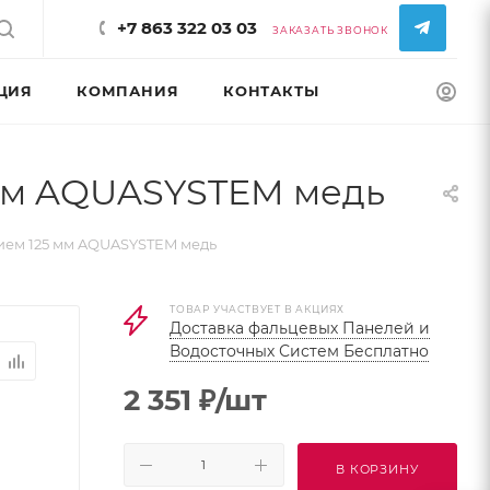
+7 863 322 03 03
ЗАКАЗАТЬ ЗВОНОК
ЦИЯ
КОМПАНИЯ
КОНТАКТЫ
КОНФИГУРАТ
 мм AQUASYSTEM медь
ием 125 мм AQUASYSTEM медь
ТОВАР УЧАСТВУЕТ В АКЦИЯХ
Доставка фальцевых Панелей и
Водосточных Систем Бесплатно
2 351
₽
/шт
В КОРЗИНУ