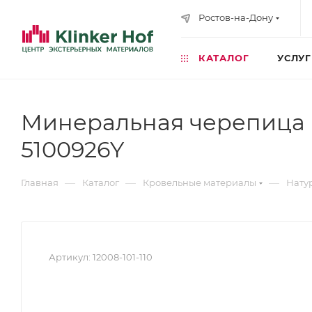
Ростов-на-Дону
КАТАЛОГ
УСЛУ
Минеральная черепица 
5100926Y
—
—
—
Главная
Каталог
Кровельные материалы
Нату
Артикул:
12008-101-110