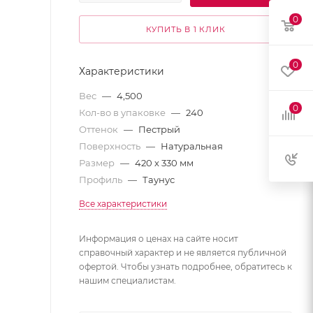
0
КУПИТЬ В 1 КЛИК
0
Характеристики
Вес
—
4,500
0
Кол-во в упаковке
—
240
Оттенок
—
Пестрый
Поверхность
—
Натуральная
Размер
—
420 х 330 мм
Профиль
—
Таунус
Все характеристики
Информация о ценах на сайте носит
справочный характер и не является публичной
офертой. Чтобы узнать подробнее, обратитесь к
нашим специалистам.