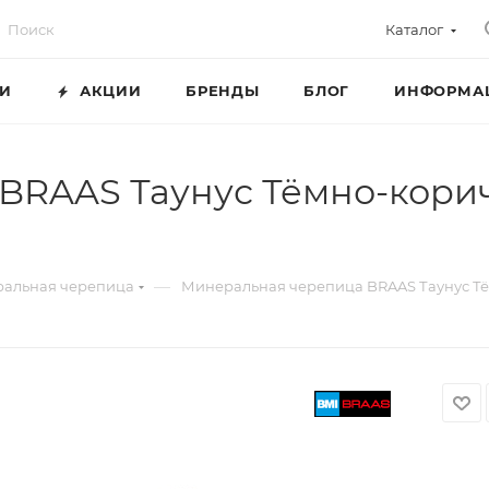
Каталог
ГИ
АКЦИИ
БРЕНДЫ
БЛОГ
ИНФОРМА
BRAAS Таунус Тёмно-корич
—
ральная черепица
Минеральная черепица BRAAS Таунус Тё