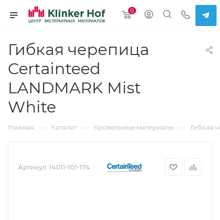
0
Гибкая черепица
Certainteed
LANDMARK Mist
White
—
—
—
Главная
Каталог
Кровельные материалы
Гибкая 
Артикул:
14011-101-174