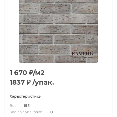
1 670
₽
/м2
1837
₽
/упак.
Характеристики
Вес
—
15,5
Кол-во в упаковке
—
1,1