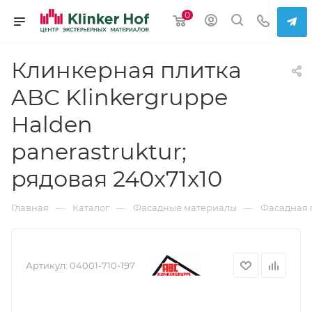
0
Клинкерная плитка
ABC Klinkergruppe
Halden
panerastruktur;
рядовая 240x71x10
—
—
—
Главная
Каталог
Фасадные материалы
Фасадная 
Артикул:
04001-710-197