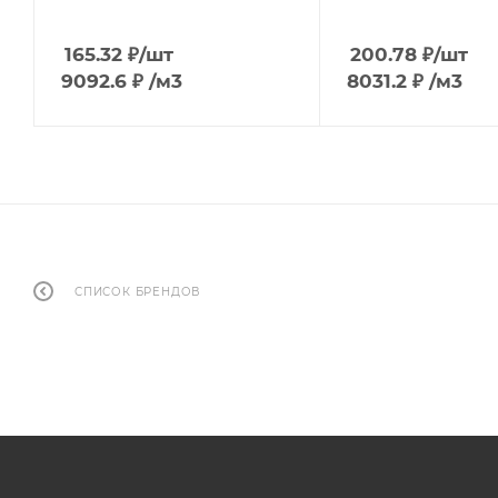
165.32
₽
/шт
200.78
₽
/шт
9092.6
₽
/м3
8031.2
₽
/м3
СПИСОК БРЕНДОВ