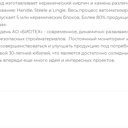
вод изготавливает керамический кирпич и камень разли
ание: Handle, Steele и Lingle. Весь процесс автоматиз
ускает 5 млн керамических блоков. Более 80% продукции
ах.
день АО «БИОТЕХ» - современное, динамично развиваю
безопасных стройматериалов. Постоянный мониторинг и
 совершенствоваться и улучшать продукцию под потребн
вой 30-летний юбилей, что является достаточно солидны
дь впереди еще много идей и интересных проектов.