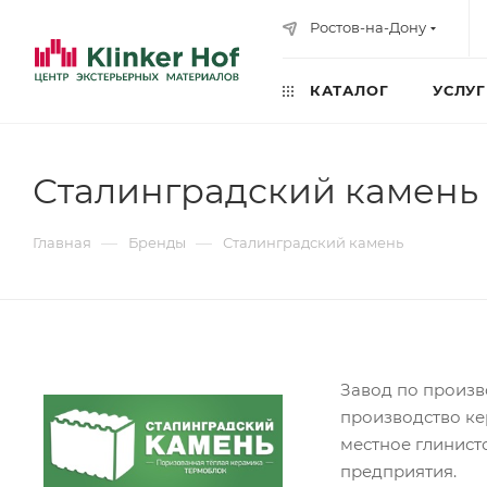
Ростов-на-Дону
КАТАЛОГ
УСЛУ
Сталинградский камень
—
—
Главная
Бренды
Сталинградский камень
Завод по произв
производство ке
местное глинист
предприятия.