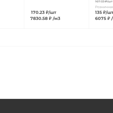
167.33
₽
/шт
Рознична
170.23
₽
/шт
135
₽
/ш
7830.58
₽
/м3
6075
₽