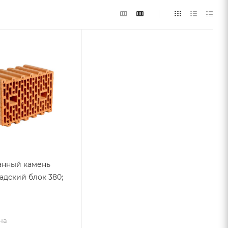
анный камень
адский блок 380;
на