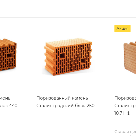
Акция
мень
Поризованный камень
Поризов
лок 440
Сталинградский блок 250
Сталингр
10,7 НФ
Старая це